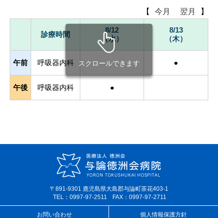
【
今月
翌月
】
8/12
8/13
診療時間
（水）
（木）
午前
呼吸器内科
●
スクロールできます
午後
呼吸器内科
●
〒891-9301 鹿児島県大島郡与論町茶花403-1
TEL：0997-97-2511
FAX：0997-97-2711
お問い合わせ
個人情報保護方針