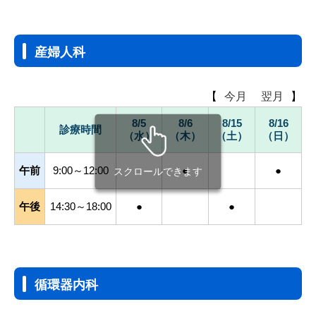
産婦人科
【
今月
翌月
】
8/5
8/6
8/15
8/16
診療時間
（水）
（木）
（土）
（日）
午前
9:00～12:00
●
●
スクロールできます
午後
14:30～18:00
●
●
循環器内科