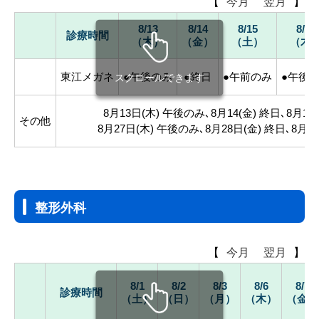
【
今月
翌月
】
8/13
8/14
8/15
8/27
診療時間
（木）
（金）
（土）
（木
東江メガネ
●午後のみ
●終日
●午前のみ
●午後
スクロールできます
8月13日(木) 午後のみ､8月14(金) 終日､8月1
その他
8月27日(木) 午後のみ､8月28日(金) 終日､8月2
整形外科
【
今月
翌月
】
8/1
8/2
8/3
8/6
8/7
診療時間
（土）
（日）
（月）
（木）
（金）