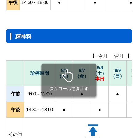
午後
14:30～18:00
●
●
●
精神科
【
今月
翌月
】
8/8
8/6
8/7
8/9
8/2
診療時間
（土）
（木）
（金）
（日）
（土
本日
スクロールできます
午前
9:00～12:00
●
●
●
午後
14:30～18:00
●
●
●
その他