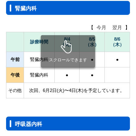
腎臓内科
【
今月
翌月
】
8/4
8/5
8/6
診療時間
（火）
（水）
（木）
午前
腎臓内科
●
●
スクロールできます
午後
腎臓内科
●
●
その他
次回、6月2日(火)〜4日(木)を予定しています。
呼吸器内科