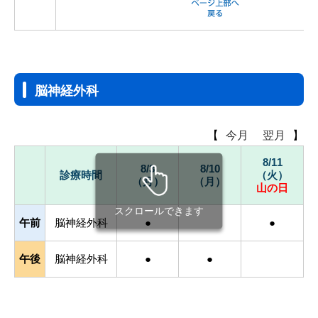
脳神経外科
【
今月
翌月
】
8/11
8/3
8/10
診療時間
（火）
（月）
（月）
山の日
スクロールできます
午前
脳神経外科
●
●
午後
脳神経外科
●
●