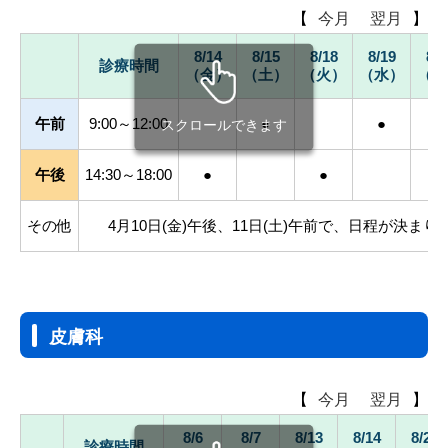
【
今月
翌月
】
8/14
8/15
8/18
8/19
8/2
診療時間
（金）
（土）
（火）
（水）
（水
午前
9:00～12:00
●
●
スクロールできます
午後
14:30～18:00
●
●
●
その他
4月10日(金)午後、11日(土)午前で、日程が決まり
皮膚科
【
今月
翌月
】
8/6
8/7
8/13
8/14
8/27
診療時間