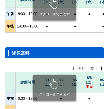
（木）
（金）
（木）
（金）
（木）
午前
9:00～12:00
●
●
●
●
●
スクロールできます
午後
14:30～18:00
●
●
●
泌尿器科
【
今月
翌月
】
8/8
8/1
8/2
8/7
8/22
診療時間
（土）
（土）
（日）
（金）
（土）
本日
スクロールできます
午前
9:00～12:00
●
●