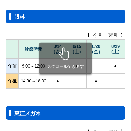
眼科
【
今月
翌月
】
8/14
8/15
8/28
8/29
診療時間
（金）
（土）
（金）
（土）
午前
9:00～12:00
●
●
スクロールできます
午後
14:30～18:00
●
●
東江メガネ