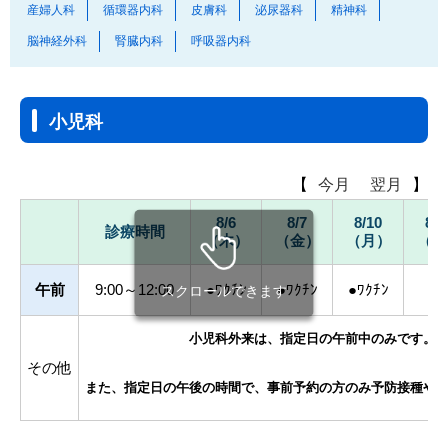
産婦人科
循環器内科
皮膚科
泌尿器科
精神科
脳神経外科
腎臓内科
呼吸器内科
小児科
【
今月
翌月
】
8/6
8/7
8/10
8/1
診療時間
（木）
（金）
（月）
（木
午前
9:00～12:00
●ﾜｸﾁﾝ
●ﾜｸﾁﾝ
●ﾜｸﾁﾝ
●
スクロールできます
小児科外来は、指定日の午前中のみです。
その他
また、指定日の午後の時間で、事前予約の方のみ予防接種や