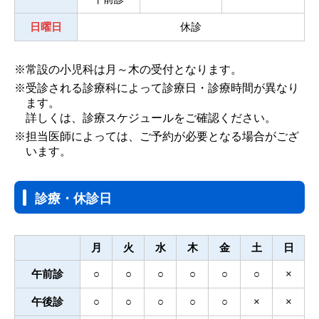
日曜日
休診
※常設の小児科は月～木の受付となります。
※受診される診療科によって診療日・診療時間が異なり
ます。
詳しくは、診療スケジュールをご確認ください。
※担当医師によっては、ご予約が必要となる場合がござ
います。
診療・休診日
月
火
水
木
金
土
日
午前診
○
○
○
○
○
○
×
午後診
○
○
○
○
○
×
×