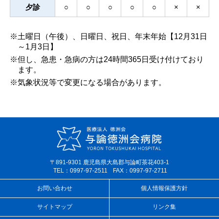
夕診
○
○
○
○
○
×
×
※土曜日（午後）、日曜日、祝日、年末年始【12月31日
～1月3日】
※但し、急患・急病の方は24時間365日受け付けており
ます。
※気象状況等で変更になる場合があります。
〒891-9301 鹿児島県大島郡与論町茶花403-1
TEL：0997-97-2511
FAX：0997-97-2711
お問い合わせ
個人情報保護方針
サイトマップ
リンク集