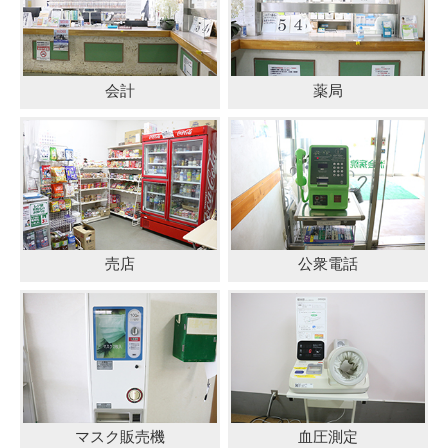
会計
薬局
売店
公衆電話
マスク販売機
血圧測定