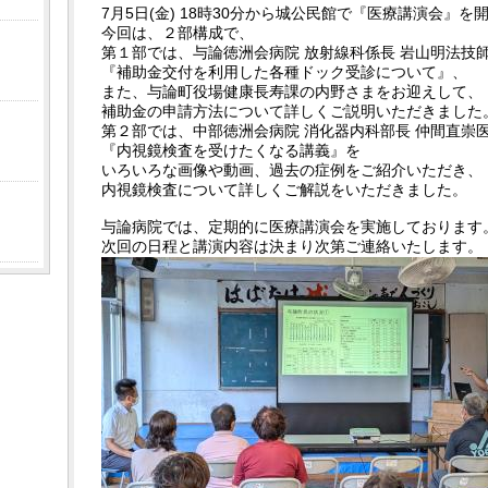
7月5日(金) 18時30分から城公民館で『医療講演会』
今回は、２部構成で、
第１部では、与論徳洲会病院 放射線科係長 岩山明法技
『補助金交付を利用した各種ドック受診について』、
また、与論町役場健康長寿課の内野さまをお迎えして、
補助金の申請方法について詳しくご説明いただきました
第２部では、中部徳洲会病院 消化器内科部長 仲間直崇
『内視鏡検査を受けたくなる講義』を
いろいろな画像や動画、過去の症例をご紹介いただき、
内視鏡検査について詳しくご解説をいただきました。
与論病院では、定期的に医療講演会を実施しております
次回の日程と講演内容は決まり次第ご連絡いたします。