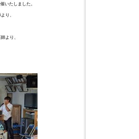
を開催いたしました。
師より、
。
医師より、
。