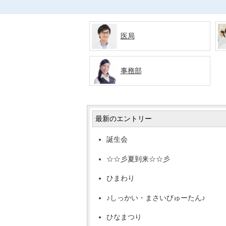
医局
事務部
最新のエントリー
誕生会
☆☆彡夏到来☆☆彡
ひまわり
♪しっかい・まさいびゅーたん♪
ひなまつり