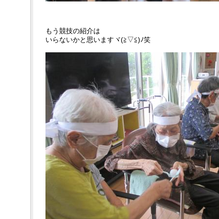
もう競技の紹介は
いらないかと思いますヾ(≧▽≦)ﾉ笑