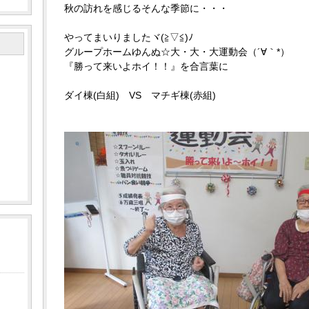
秋の訪れを感じるそんな季節に・・・
やってまいりましたヾ(≧▽≦)ﾉ
グループホームゆんぬ☆大・大・大運動会（´∀｀*）
『勝って来いよホイ！！』を合言葉に
ダイ棟(白組) VS マチギ棟(赤組)