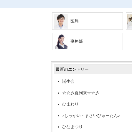
医局
事務部
最新のエントリー
誕生会
☆☆彡夏到来☆☆彡
ひまわり
♪しっかい・まさいびゅーたん♪
ひなまつり