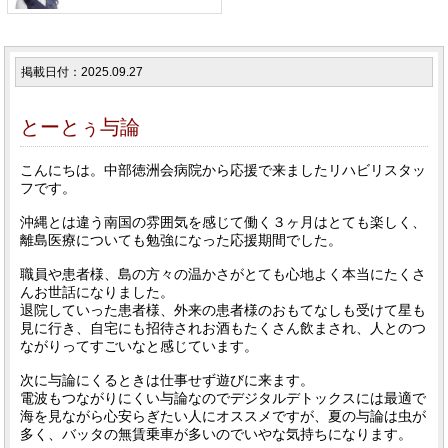
掲載日付：2025.09.27
とーとぅ与論
こんにちは。中部徳洲会病院から応援で来ましたリハビリスタッ
フです。
沖縄とは違う南国の雰囲気を感じて働く３ヶ月はとても楽しく、
離島医療についても勉強になった応援期間でした。
職員や患者様、島の方々の温かさがとても心地よく本当にたくさ
んお世話になりました。
退院していった患者様、外来の患者様のおもてなしも受けて星も
見に行き、自宅にも招待されお酒もたくさん飲まされ、人とのつ
ながりってすごいなと感じています。
次に与論にくるときは仕事せず遊びに来ます。
電波もつながりにくい与論なのでデジタルデトックスには最適で
海を見ながら心安らぎたい人にオススメですが、夏の与論は虫が
多く、バッタの無賃乗車が多いのでいやな気持ちになります。