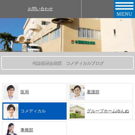
お問い合わせ
与論徳洲会病院 コメディカルブログ
医局
看護部
コメディカル
グループホームゆんぬ
事務部