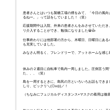
患者さんとはいつも製糖工場の煙をみて、「今日の風向
るねー。」って話をしていました！（笑）
応援期間中は入院、外来の患者さんをみさせていただき
リ介入することができ、勉強になりました😀👍
仕事終わりには他部署の方から、木曜日、日曜日にある
も充実していました。
みなさん明るく、フレンドリーで、アットホームな感じ最
休みの２週目に自転車で島内一周しました。圧倒言う間
た、、、（笑）
島を一周するときに、島民の方といろいろお話もできま
しり、ビックリ＼(◎o◎)／！
（ちなみにフュジカルディスタンス+マスクの着用は徹底です