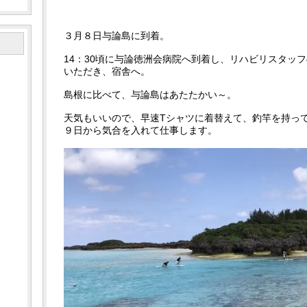
３月８日与論島に到着。
14：30頃に与論徳洲会病院へ到着し、リハビリスタッ
いただき、宿舎へ。
島根に比べて、与論島はあたたかい～。
天気もいいので、早速Tシャツに着替えて、釣竿を持
９日から気合を入れて仕事します。