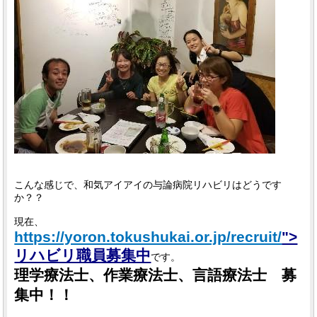
こんな感じで、和気アイアイの与論病院リハビリはどうです
か？？
現在、
https://yoron.tokushukai.or.jp/recruit/
">
リハビリ職員募集中
です。
理学療法士、作業療法士、言語療法士 募
集中！！