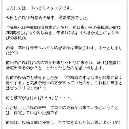
こんにちは、リハビリスタッフです。
今日も台風10号接近の最中、通常業務でした。
与論島へは午前9時頃最接近とあり、前日夜からの暴風雨が前後
2時間程しばらく落ち着き、午後1時頃よりふきかえしにより再
びの暴風雨。
勿論、本日は外来リハビリの患者様は来院されず、ホッとしまし
た(^^;)
前回の台風時は1名の方が外来リハビリに来られ、帰りは無事に
帰宅出来るのか？と、ヒヤヒヤしたのを思い出します。
以前の投稿でも載せましたが、『空梅雨の年は台風が非常に多く
発生する』と気象予報士の方が言っていたのが、これ程に当ると
はビックリですね(*_*;
何も被害がなければいいけど・・・。
ただ珍しく台風の最中、ブログの更新が出来ているということ
は、停電していない証拠です。
前回は、投稿直前に停電し、全て書き直した苦い思い出が（笑）