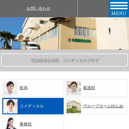
お問い合わせ
与論徳洲会病院 コメディカルブログ
医局
看護部
コメディカル
グループホームゆんぬ
事務部