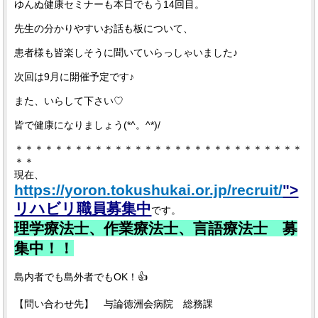
ゆんぬ健康セミナーも本日でもう14回目。
先生の分かりやすいお話も板について、
患者様も皆楽しそうに聞いていらっしゃいました♪
次回は9月に開催予定です♪
また、いらして下さい♡
皆で健康になりましょう(*^。^*)/
＊＊＊＊＊＊＊＊＊＊＊＊＊＊＊＊＊＊＊＊＊＊＊＊＊＊＊＊＊
＊＊
現在、
https://yoron.tokushukai.or.jp/recruit/
">
リハビリ職員募集中
です。
理学療法士、作業療法士、言語療法士 募
集中！！
島内者でも島外者でもOK！👍
【問い合わせ先】 与論徳洲会病院 総務課