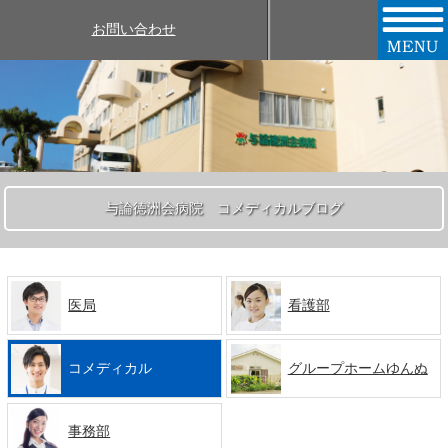
お問い合わせ
与論徳洲会病院 コメディカルブログ
医局
看護部
コメディカル
グループホームゆんぬ
事務部