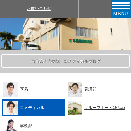
お問い合わせ
与論徳洲会病院 コメディカルブログ
医局
看護部
コメディカル
グループホームゆんぬ
事務部