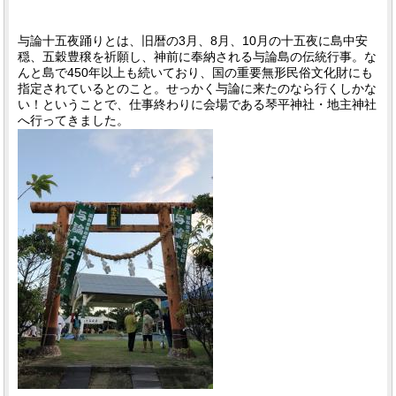
与論十五夜踊りとは、旧暦の3月、8月、10月の十五夜に島中安
穏、五穀豊穣を祈願し、神前に奉納される与論島の伝統行事。な
んと島で450年以上も続いており、国の重要無形民俗文化財にも
指定されているとのこと。せっかく与論に来たのなら行くしかな
い！ということで、仕事終わりに会場である琴平神社・地主神社
へ行ってきました。