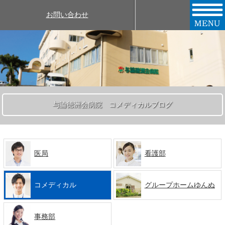
お問い合わせ
与論徳洲会病院 コメディカルブログ
医局
看護部
コメディカル
グループホームゆんぬ
事務部