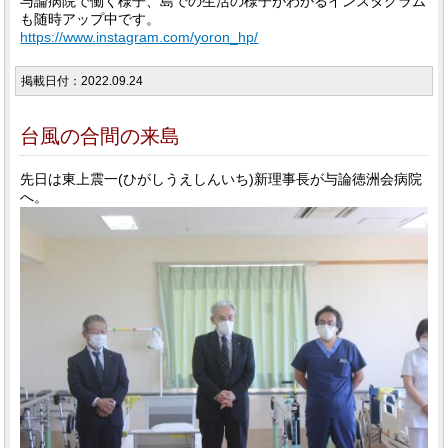
与論病院で働く様子、島での生活の様子がわかるインスタグラム
も随時アップ中です。
https://www.instagram.com/yoron_hp/
掲載日付：2022.09.24
台風の合間の来島
先日は東上震一(ひがしうえしんいち)新理事長が与論徳洲会病院
へ。