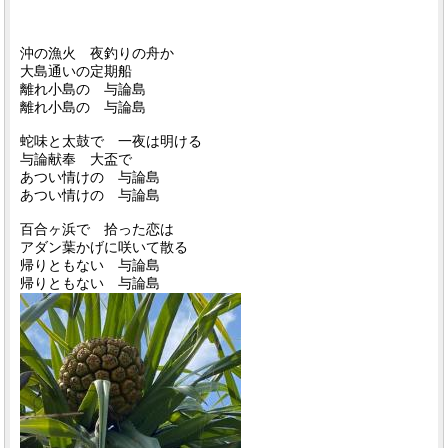
沖の漁火 夜釣りの舟か
大島通いの定期船
離れ小島の 与論島
離れ小島の 与論島
蛇味と太鼓で 一夜は明ける
与論献奉 大盃で
あつい情けの 与論島
あつい情けの 与論島
百合ヶ浜で 拾った恋は
アダン葉かげに咲いて散る
帰りともない 与論島
帰りともない 与論島